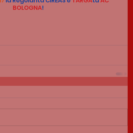
17
 la Regolarità CIREAS è 
TARGA
ta 
AC 
BOLOGNA
!