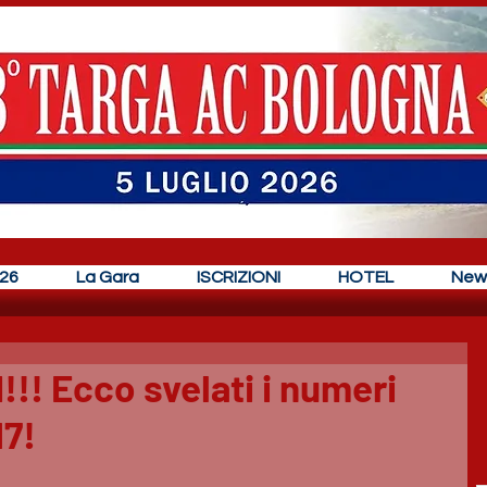
26
La Gara
ISCRIZIONI
HOTEL
New
!! Ecco svelati i numeri
17!