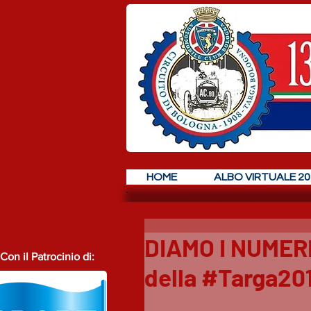
HOME
ALBO VIRTUALE 20
DIAMO I NUMERI!
Con il Patrocinio di:
della #Targa20