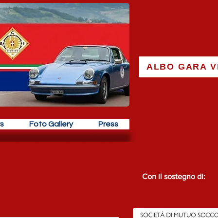
ALBO GARA V
s
Foto Gallery
Press
Post recenti
Con il sostegno di: