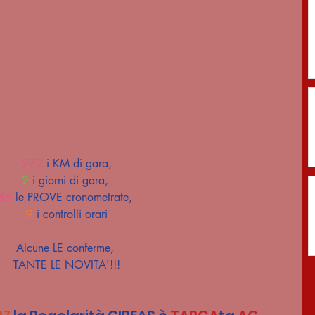
272
 i KM di gara,
2
 i giorni di gara, 
86
 le PROVE cronometrate, 
9
 i controlli orari
Alcune LE conferme, 
TANTE LE NOVITA'!!!