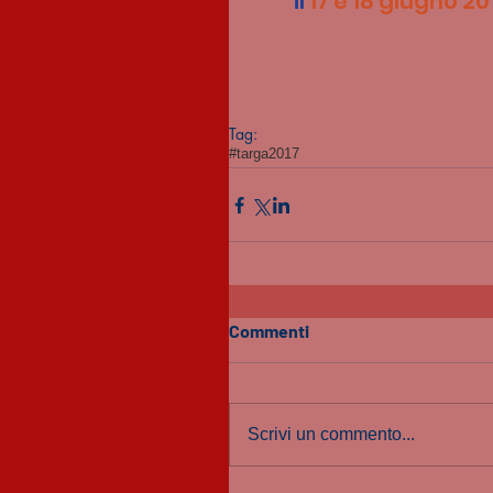
il 
17 e 18 giugno 20
Tag:
#targa2017
Commenti
Scrivi un commento...