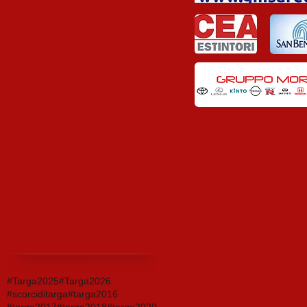
Search By Tags
#Targa2025
#Targa2026
#scorciditarga
#targa2016