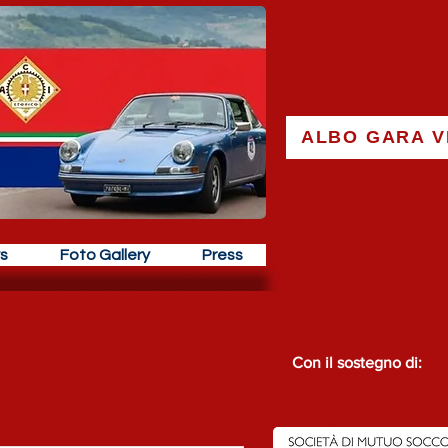
ALBO GARA V
s
Foto Gallery
Press
Post recenti
Con il sostegno di: