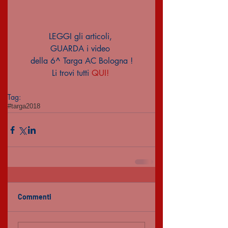
LEGGI gli articoli, 
GUARDA i video 
della 6^ Targa AC Bologna !
Li trovi tutti 
QUI! 
Tag:
#targa2018
Commenti