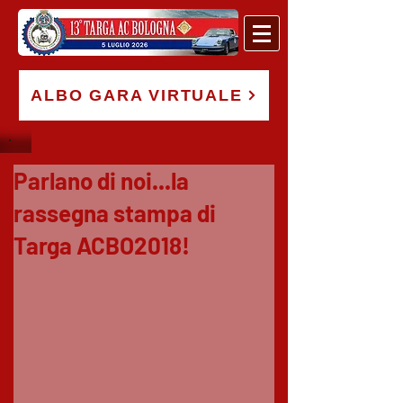
ALBO GARA VIRTUALE
Parlano di noi...la
rassegna stampa di
Targa ACBO2018!