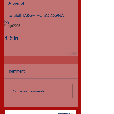
A presto!
Lo Staff TARGA AC BOLOGNA 
Tag:
#targa2025
Commenti
Scrivi un commento...