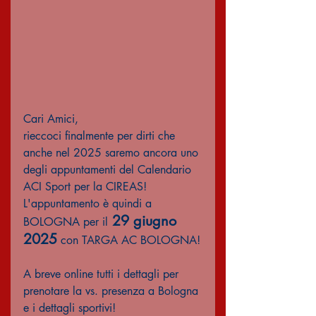
Cari Amici,
rieccoci finalmente per dirti che 
anche nel 2025 saremo ancora uno 
degli appuntamenti del Calendario 
ACI Sport per la CIREAS!
L'appuntamento è quindi a 
 29 giugno 
BOLOGNA per il
2025
 con TARGA AC BOLOGNA!
A breve online tutti i dettagli per 
prenotare la vs. presenza a Bologna 
e i dettagli sportivi!