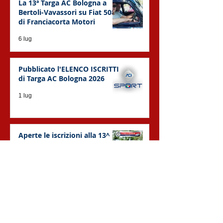
La 13ª Targa AC Bologna a
Bertoli-Vavassori su Fiat 508C
di Franciacorta Motori
6 lug
Pubblicato l'ELENCO ISCRITTI
di Targa AC Bologna 2026
1 lug
Aperte le iscrizioni alla 13^
Targa AC Bologna!
5 giu
Post recenti
Search By Tags