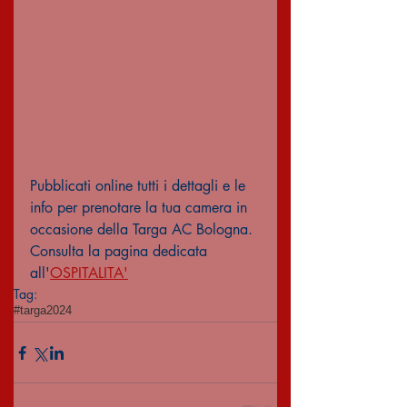
Pubblicati online tutti i dettagli e le 
info per prenotare la tua camera in 
occasione della Targa AC Bologna. 
Consulta la pagina dedicata 
all'
OSPITALITA'
Tag:
#targa2024