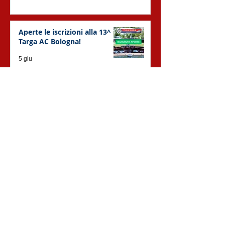
Aperte le iscrizioni alla 13^
Targa AC Bologna!
5 giu
Post recenti
Search By Tags
#Targa2025
#Targa2026
#scorciditarga
#targa2016
#targa2017
#targa2018
#targa2020
#targa2021
#targa2022
#targa2023
#targa2024
#targa2025
#targaacbo2016