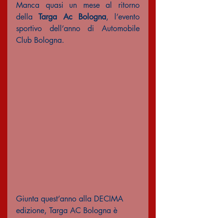
Manca quasi un mese al ritorno 
della 
Targa Ac Bologna
, l’evento 
sportivo dell’anno di Automobile 
Club Bologna.
Giunta quest’anno alla DECIMA 
edizione, Targa AC Bologna è 