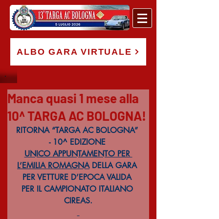
ALBO GARA VIRTUALE
Manca quasi 1 mese alla
10^ TARGA AC BOLOGNA!
RITORNA “TARGA AC BOLOGNA” 
- 10^ EDIZIONE 
UNICO APPUNTAMENTO PER 
L’EMILIA ROMAGNA
 DELLA GARA 
PER VETTURE D’EPOCA VALIDA 
PER IL CAMPIONATO ITALIANO 
CIREAS.