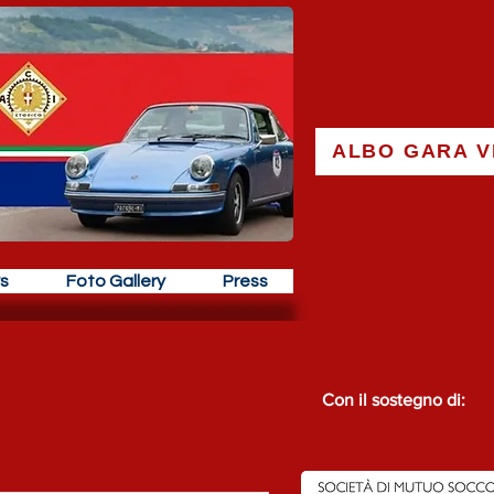
ALBO GARA V
s
Foto Gallery
Press
Post recenti
Con il sostegno di: