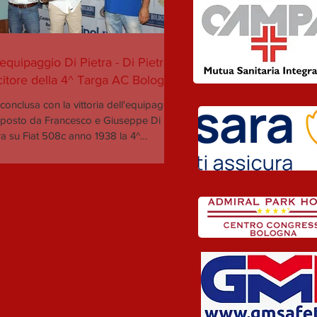
l'equipaggio Di Pietra - Di Pietra il
citore della 4^ Targa AC Bologna!
 conclusa con la vittoria dell'equipaggio
posto da Francesco e Giuseppe Di
ra su Fiat 508c anno 1938 la 4^
ione di Targa...