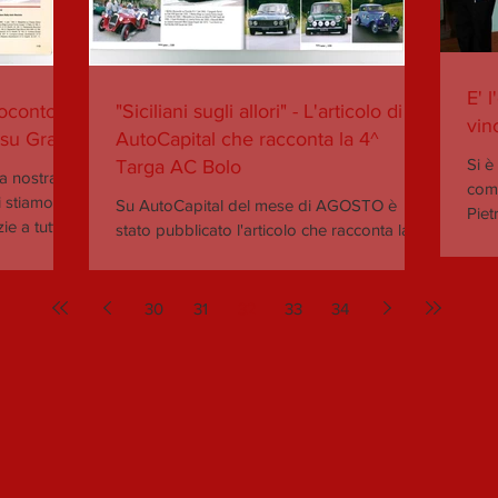
E' 
esoconto
"Siciliani sugli allori" - L'articolo di
vin
 su Grace
AutoCapital che racconta la 4^
Si è
Targa AC Bolo
la nostra
com
 stiamo già
Su AutoCapital del mese di AGOSTO è
Piet
e a tutti e
stato pubblicato l'articolo che racconta la
ediz
nostra 4^ Targa AC Bologna ! Buona
lettura!
30
31
32
33
34