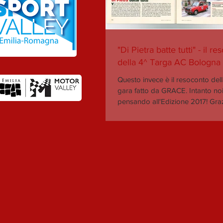
"Di Pietra batte tutti" - il r
della 4^ Targa AC Bologna
Questo invece è il resoconto del
gara fatto da GRACE. Intanto noi
pensando all'Edizione 2017! Grazi
a...