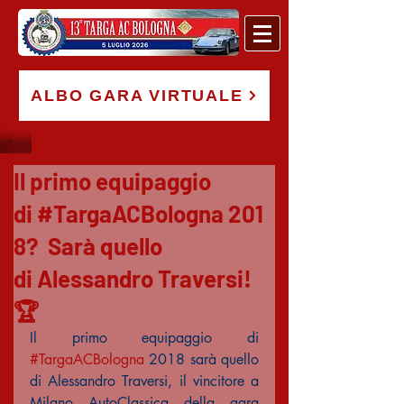
ALBO GARA VIRTUALE
Il primo equipaggio
di #TargaACBologna 201
8? Sarà quello
di Alessandro Traversi!
🏆
​Il primo equipaggio di 
#TargaACBologna
 2018 sarà quello 
di Alessandro Traversi, il vincitore a 
Milano AutoClassica della gara 