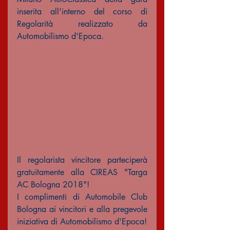
inserita all'interno del corso di 
Regolarità realizzato da 
Automobilismo d'Epoca.
Il regolarista vincitore parteciperà 
gratuitamente alla CIREAS "Targa 
AC Bologna 2018"!
I complimenti di Automobile Club 
Bologna ai vincitori e alla pregevole 
iniziativa di Automobilismo d'Epoca!