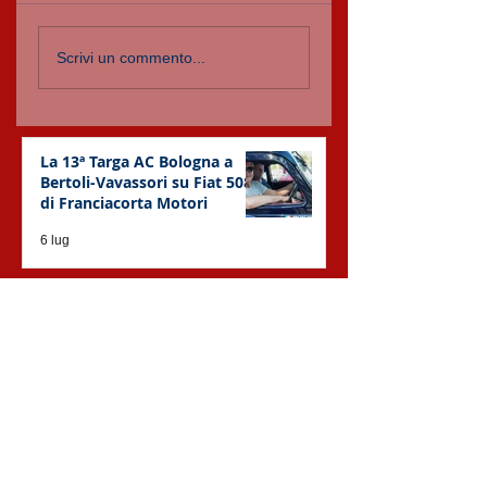
Scrivi un commento...
La 13ª Targa AC Bologna a
Bertoli-Vavassori su Fiat 508C
di Franciacorta Motori
6 lug
Pubblicato l'ELENCO ISCRITTI
di Targa AC Bologna 2026
1 lug
Aperte le iscrizioni alla 13^
Targa AC Bologna!